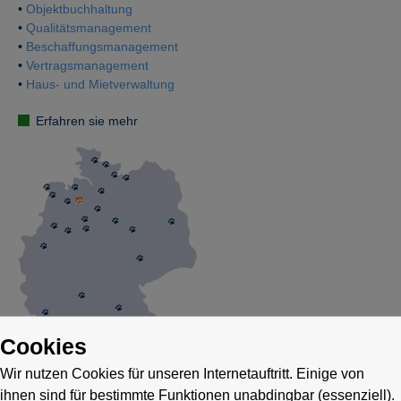
•
Objektbuchhaltung
•
Qualitätsmanagement
•
Beschaffungsmanagement
•
Vertragsmanagement
•
Haus- und Mietverwaltung
Erfahren sie mehr
Cookies
Wir nutzen Cookies für unseren Internetauftritt. Einige von
ihnen sind für bestimmte Funktionen unabdingbar (essenziell).