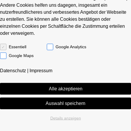
Racoon Gebäudemanagement
Andere Cookies helfen uns dagegen, insgesamt ein
Universitätsallee 18
nutzerfreundlicheres und verbessertes Angebot der Webseite
28359 Bremen
zu erstellen. Sie können alle Cookies bestätigen oder
einzelnen Cookies per Schaltfläche die Zustimmung erteilen
Telefon 0421 427 68 10
oder verweigern.
Kontakt aufnehmen …
Essentiell
Google Analytics
Google Maps
Racoon Gebäudemanagement
Datenschutz
|
Impressum
Alle akzeptieren
Auswahl speichern
Details anzeigen
Persönlich, zuverlässig und individuell.