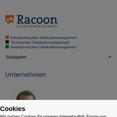
Infrastrukturelles Gebäudemanagement
Technisches Gebäudemanagement
Kaufmännisches Gebäudemanagement
Unternehmen
Cookies
Wir nutzen Cookies für unseren Internetauftritt. Einige von