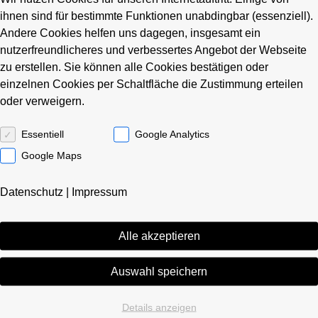
ihnen sind für bestimmte Funktionen unabdingbar (essenziell).
Andere Cookies helfen uns dagegen, insgesamt ein
In den letzten Jahren hat sich die Racoon
nutzerfreundlicheres und verbessertes Angebot der Webseite
Gebäudemanagement GmbH von einem regionalen
zu erstellen. Sie können alle Cookies bestätigen oder
Unternehmen zu einem bundesweit tätigen Komplettdienstleister
einzelnen Cookies per Schaltfläche die Zustimmung erteilen
im Gebäudemanagement entwickelt.
oder verweigern.
Vertrauen bekommt man nicht geschenkt, Vertrauen muss man
Essentiell
Google Analytics
sich erarbeiten. Deshalb sind Qualität, Integrität und
Zuverlässigkeit die Säulen unserer Arbeit.
Google Maps
Für die langjährige, exzellente und vertrauensvolle
Datenschutz
|
Impressum
Zusammenarbeit mit unseren Kunden möchte ich mich auch auf
diesem Wege von ganzem Herzen bedanken.
Alle akzeptieren
Auswahl speichern
Details anzeigen