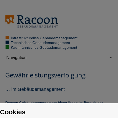
Infrastrukturelles Gebäudemanagement
Technisches Gebäudemanagement
Kaufmännisches Gebäudemanagement
Gewährleistungsverfolgung
… im Gebäudemanagement
Racoon Gebäudemanagement bietet Ihnen im Bereich der
Neubau- und Umbauprojekte ein ausgereiftes, praxisgerechte
Cookies
Gewährleistungsmanagement und die