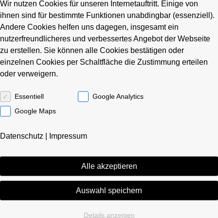
Gewährleistungsverfolgung an. Gestützt auf die umfassende
Wir nutzen Cookies für unseren Internetauftritt. Einige von
Datenbasis unseres CAFM-Systems vereinfacht dieses die
ihnen sind für bestimmte Funktionen unabdingbar (essenziell).
Erfassung aller Arten von Ausführungsmängeln. Über einen klar
Andere Cookies helfen uns dagegen, insgesamt ein
definierten Workflow sichern wir nicht nur die vollständige
nutzerfreundlicheres und verbessertes Angebot der Webseite
Dokumentation, sondern wir übernehmen auch die
zu erstellen. Sie können alle Cookies bestätigen oder
Überwachung der Mängelbehebung.
einzelnen Cookies per Schaltfläche die Zustimmung erteilen
oder verweigern.
Unser Leistungsspektrum:
Essentiell
Google Analytics
Erfassung von Mängeln und Schäden
Durchsetzung begründeter Ansprüche
Google Maps
Durchsetzung der Mängelbeseitigung
Dokumentation
Datenschutz
|
Impressum
Begleitung von Ab- und Übernahmen
Überwachung und Controlling der Mängelbeseitigung
Gewährleistungsverfolgung
Alle akzeptieren
Gewährleistungsmanagement für Bau- und
Umbaumaßnahmen
übersichtliche Erfassung von Mängeln während und nach der
Auswahl speichern
Abnahme
Überwachung der Einhaltung von Terminen und Fristen
Details anzeigen