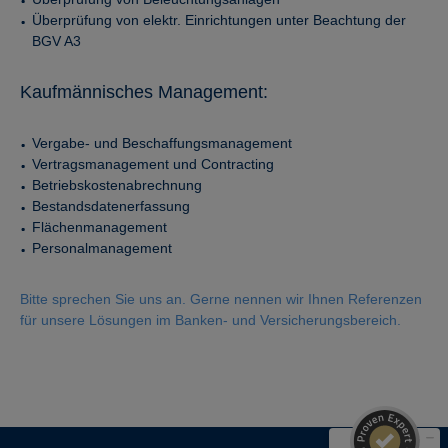
Überprüfung von elektr. Einrichtungen unter Beachtung der
BGV A3
Kaufmännisches Management:
Vergabe- und Beschaffungsmanagement
Vertragsmanagement und Contracting
Betriebskostenabrechnung
Bestandsdatenerfassung
Flächenmanagement
Personalmanagement
Bitte sprechen Sie uns an. Gerne nennen wir Ihnen Referenzen
Kundenbewertungen und Erfahrungen zu
Racoon Gebäudemanagement GmbH
für unsere Lösungen im Banken- und Versicherungsbereich.
SEHR GUT
95%
Empfehlungen auf
ProvenExpert.com
4,86 / 5,00