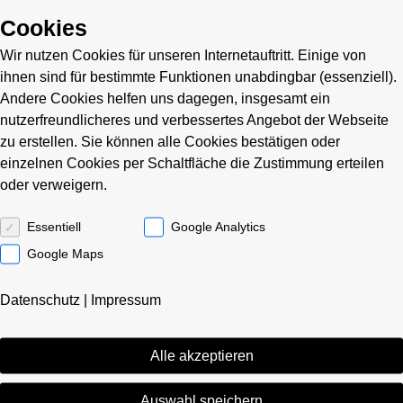
Cookies
Wir nutzen Cookies für unseren Internetauftritt. Einige von
ihnen sind für bestimmte Funktionen unabdingbar (essenziell).
Andere Cookies helfen uns dagegen, insgesamt ein
nutzerfreundlicheres und verbessertes Angebot der Webseite
zu erstellen. Sie können alle Cookies bestätigen oder
einzelnen Cookies per Schaltfläche die Zustimmung erteilen
oder verweigern.
Essentiell
Google Analytics
Google Maps
Datenschutz
|
Impressum
Der allgemeinverbindliche Branchenmindestlohn (Lohngruppe
1) steigt in zwei Stufen: zum 1.10.2022 von derzeit 11,55 Euro
Alle akzeptieren
auf 13 Euro (plus 12,55 Prozent) und zum 1.1.2024 auf 13,50
Euro (3,85 Prozent).
Auswahl speichern