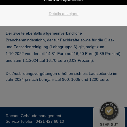
Damit hebt sich der Einstiegslohn im Gebäudereiniger-
Handwerk auch künftig deutlich vom gesetzlichen Mindestlohn
Details anzeigen
nach oben ab.
Der zweite ebenfalls allgemeinverbindliche
Branchenmindestlohn, der für Fachkräfte sowie für die Glas-
und Fassadenreinigung (Lohngruppe 6) gilt, steigt zum
1.10.2022 von derzeit 14,81 Euro auf 16,20 Euro (9,39 Prozent)
und zum 1.1.2024 auf 16,70 Euro (3,09 Prozent).
Kundenbewertungen und Erfahrungen zu
Die Ausbildungsvergütungen erhöhen sich bis Laufzeitende im
Racoon Gebäudemanagement GmbH
Jahr 2024 je nach Lehrjahr auf 900, 1035 und 1200 Euro.
SEHR GUT
95%
Empfehlungen auf
ProvenExpert.com
4,86 / 5,00
21
18
Racoon Gebäudemanagement
Bewertungen auf
Bewertungen von 3
Service-Telefon: 0421 427 68 10
SEHR GUT
ProvenExpert.com
anderen Quellen