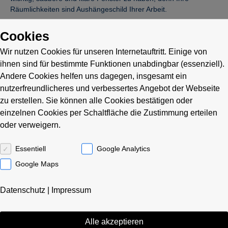
Räumlichkeiten sind Aushängeschild Ihrer Arbeit.
Cookies
Wir nutzen Cookies für unseren Internetauftritt. Einige von
ihnen sind für bestimmte Funktionen unabdingbar (essenziell).
Andere Cookies helfen uns dagegen, insgesamt ein
nutzerfreundlicheres und verbessertes Angebot der Webseite
zu erstellen. Sie können alle Cookies bestätigen oder
einzelnen Cookies per Schaltfläche die Zustimmung erteilen
oder verweigern.
Essentiell
Google Analytics
Google Maps
Das fachkundige Team von Racoon Gebäudemanagement
reinigt Ihre Glas- und Fensterflächen schnell, professionell und
Datenschutz
|
Impressum
garantiert streifenfrei. Wir reinigen und pflegen
Fassaden, Fenster, Glastüren, Schaufenster,
Alle akzeptieren
Industrieverglasungen