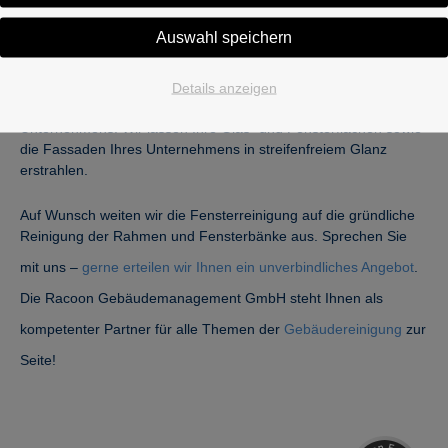
etc.
Auswahl speichern
Die Fensterreinigung und die Glasreinigung zählen neben der
Details anzeigen
Unterhaltsreinigung
zu den traditionellen Tätigkeiten unseres
Unternehmens. Wir lassen Ihre Glas- und Fensterflächen sowie
die Fassaden Ihres Unternehmens in streifenfreiem Glanz
erstrahlen.
Auf Wunsch weiten wir die Fensterreinigung auf die gründliche
Reinigung der Rahmen und Fensterbänke aus. Sprechen Sie
mit uns –
gerne erteilen wir Ihnen ein unverbindliches Angebot
.
Die Racoon Gebäudemanagement GmbH steht Ihnen als
kompetenter Partner für alle Themen der
Gebäudereinigung
zur
Kundenbewertungen und Erfahrungen zu
Racoon Gebäudemanagement GmbH
Seite!
SEHR GUT
95%
Empfehlungen auf
ProvenExpert.com
4,86 / 5,00